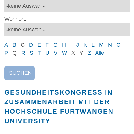
Wohnort:
A
B
C
D
E
F
G
H
I
J
K
L
M
N
O
P
Q
R
S
T
U
V
W
X
Y
Z
Alle
SUCHEN
GESUNDHEITSKONGRESS IN
ZUSAMMENARBEIT MIT DER
HOCHSCHULE FURTWANGEN
UNIVERSITY