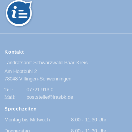
Kontakt
Landratsamt Schwarzwald-Baar-Kreis
Am Hoptbühl 2
78048 Villingen-Schwenningen
07721 913 0
poststelle@lrasbk.de
Sprechzeiten
Montag bis Mittwoch
8.00 - 11.30 Uhr
Donnerstag
8.00 - 11.30 Uhr