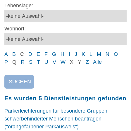
Lebenslage:
Wohnort:
A
B
C
D
E
F
G
H
I
J
K
L
M
N
O
P
Q
R
S
T
U
V
W
X
Y
Z
Alle
SUCHEN
Es wurden 5 Dienstleistungen gefunden
Parkerleichterungen für besondere Gruppen
schwerbehinderter Menschen beantragen
("orangefarbener Parkausweis")