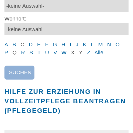
Wohnort:
A
B
C
D
E
F
G
H
I
J
K
L
M
N
O
P
Q
R
S
T
U
V
W
X
Y
Z
Alle
SUCHEN
HILFE ZUR ERZIEHUNG IN
VOLLZEITPFLEGE BEANTRAGEN
(PFLEGEGELD)