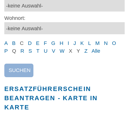
Wohnort:
A
B
C
D
E
F
G
H
I
J
K
L
M
N
O
P
Q
R
S
T
U
V
W
X
Y
Z
Alle
SUCHEN
ERSATZFÜHRERSCHEIN
BEANTRAGEN - KARTE IN
KARTE