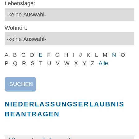
Lebenslage:
Wohnort:
A
B
C
D
E
F
G
H
I
J
K
L
M
N
O
P
Q
R
S
T
U
V
W
X
Y
Z
Alle
SUCHEN
NIEDERLASSUNGSERLAUBNIS
BEANTRAGEN