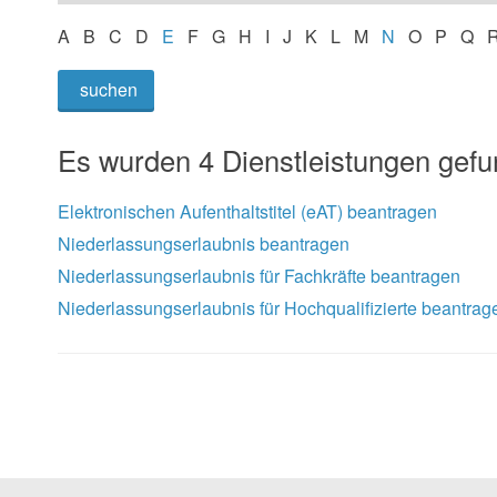
A
B
C
D
E
F
G
H
I
J
K
L
M
N
O
P
Q
suchen
Es wurden 4 Dienstleistungen gef
Elektronischen Aufenthaltstitel (eAT) beantragen
Niederlassungserlaubnis beantragen
Niederlassungserlaubnis für Fachkräfte beantragen
Niederlassungserlaubnis für Hochqualifizierte beantrag