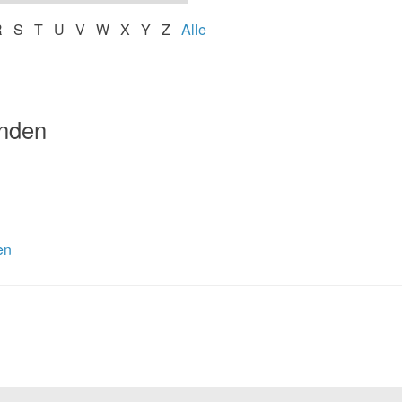
R
S
T
U
V
W
X
Y
Z
Alle
unden
en