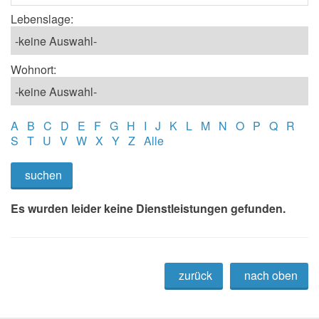
Lebenslage:
Wohnort:
A
B
C
D
E
F
G
H
I
J
K
L
M
N
O
P
Q
R
S
T
U
V
W
X
Y
Z
Alle
suchen
Es wurden leider keine Dienstleistungen gefunden.
zurück
nach oben