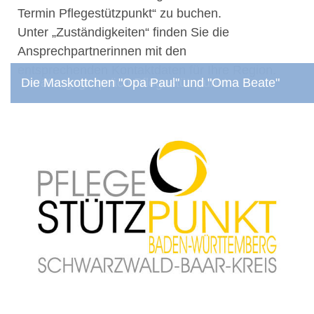
Termin Pflegestützpunkt“ zu buchen.
Unter „Zuständigkeiten“ finden Sie die
Ansprechpartnerinnen mit den
entsprechenden Kontaktdaten für Ihre Region.
Beratungsgespräch Pflegestützpunkt
Die Maskottchen "Opa Paul" und "Oma Beate"