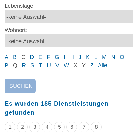
Lebenslage:
Wohnort:
A
B
C
D
E
F
G
H
I
J
K
L
M
N
O
P
Q
R
S
T
U
V
W
X
Y
Z
Alle
SUCHEN
Es wurden 185 Dienstleistungen
gefunden
1
2
3
4
5
6
7
8