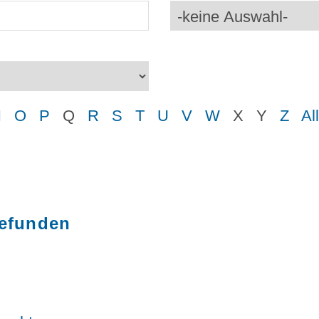
N
O
P
Q
R
S
T
U
V
W
X
Y
Z
Al
gefunden