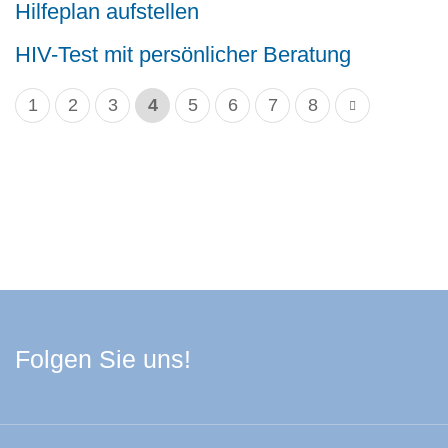
Hilfeplan aufstellen
HIV-Test mit persönlicher Beratung
1
2
3
4
5
6
7
8
Facebook Schwarzwa
Youtube Schwarzwa
Instagram Schwa
Spotify Quelle
Folgen Sie uns!