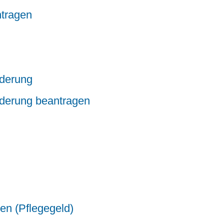
ntragen
nderung
nderung beantragen
gen (Pflegegeld)