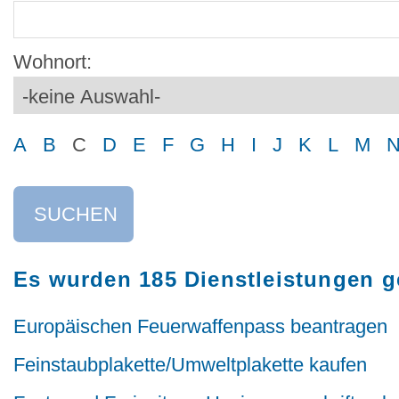
Wohnort:
A
B
C
D
E
F
G
H
I
J
K
L
M
SUCHEN
Es wurden 185 Dienstleistungen 
Europäischen Feuerwaffenpass beantragen
Feinstaubplakette/Umweltplakette kaufen