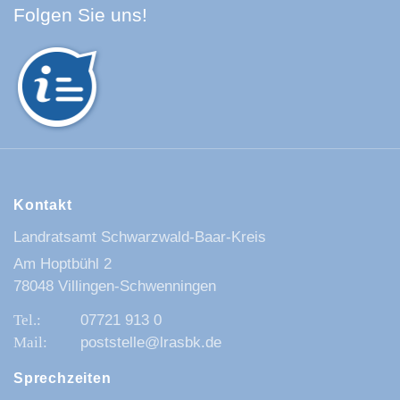
Facebook Schwarzwald-Baa
Youtube Schwarzwald-Baa
Instagram Schwarzwald
Spotify Quellenland
Folgen Sie uns!
Kontakt
Landratsamt Schwarzwald-Baar-Kreis
Am Hoptbühl 2
78048 Villingen-Schwenningen
07721 913 0
poststelle@lrasbk.de
Sprechzeiten