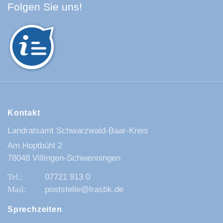
Facebook Schwarzwald-Baa
Youtube Schwarzwald-Baa
Instagram Schwarzwald
Spotify Quellenland
Folgen Sie uns!
Kontakt
Landratsamt Schwarzwald-Baar-Kreis
Am Hoptbühl 2
78048 Villingen-Schwenningen
07721 913 0
poststelle@lrasbk.de
Sprechzeiten