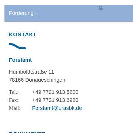
(PDF)
07/2025 - Privatwald Newsletter.pdf
1.5 MB
Holz
Arbeiten am Holz
Zug mit Holz
Förderung
KONTAKT
Forstamt
Humboldtstraße 11
78166 Donaueschingen
+49 7721 913 5200
+49 7721 913 6920
Forstamt@Lrasbk.de