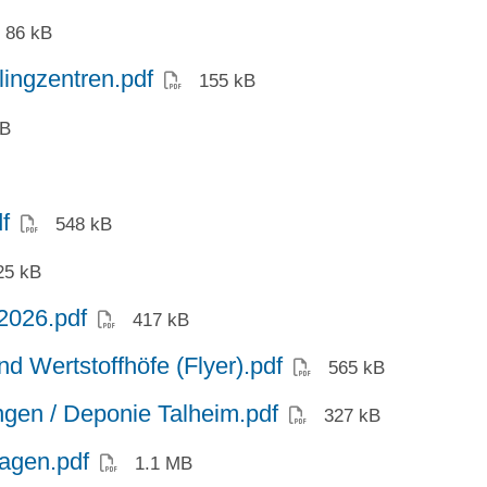
F)
86 kB
(PDF)
ingzentren.pdf
155 kB
kB
(PDF)
f
548 kB
)
25 kB
(PDF)
2026.pdf
417 kB
(PDF)
d Wertstoffhöfe (Flyer).pdf
565 kB
(PDF)
ngen / Deponie Talheim.pdf
327 kB
agen.pdf
1.1 MB