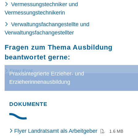
Vermessungstechniker und
Vermessungstechnikerin
Verwaltungsfachangestellte und
Verwaltungsfachangestellter
Fragen zum Thema Ausbildung
beantwortet gerne:
Frau Erat
Praxisintegrierte Erzieher- und
LRA-SBK_Recruiting_2023-04-12_19
Vermessungsamt © Michael Stifter
Straßenwärter
Erzieherinnenausbildung
Frau Schenderlein
© Michael Stifter
DOKUMENTE
(PDF)
Flyer Landratsamt als Arbeitgeber
1.6 MB